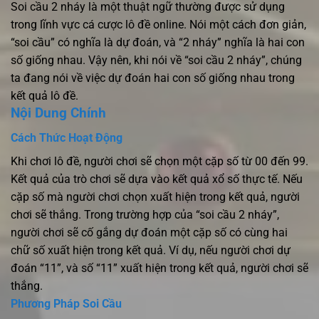
Soi cầu 2 nháy là một thuật ngữ thường được sử dụng
trong lĩnh vực cá cược lô đề online. Nói một cách đơn giản,
“soi cầu” có nghĩa là dự đoán, và “2 nháy” nghĩa là hai con
số giống nhau. Vậy nên, khi nói về “soi cầu 2 nháy”, chúng
ta đang nói về việc dự đoán hai con số giống nhau trong
kết quả lô đề.
Nội Dung Chính
Cách Thức Hoạt Động
Khi chơi lô đề, người chơi sẽ chọn một cặp số từ 00 đến 99.
Kết quả của trò chơi sẽ dựa vào kết quả xổ số thực tế. Nếu
cặp số mà người chơi chọn xuất hiện trong kết quả, người
chơi sẽ thắng. Trong trường hợp của “soi cầu 2 nháy”,
người chơi sẽ cố gắng dự đoán một cặp số có cùng hai
chữ số xuất hiện trong kết quả. Ví dụ, nếu người chơi dự
đoán “11”, và số “11” xuất hiện trong kết quả, người chơi sẽ
thắng.
Phương Pháp Soi Cầu