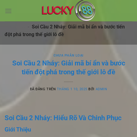
Chuyển
đến
nội
dung
LUCKY88
-
Soi Cầu 2 Nháy: Giải mã bí ẩn và bước tiến
đột phá trong thế giới lô đề
CHƯA PHÂN LOẠI
Soi Cầu 2 Nháy: Giải mã bí ẩn và bước
tiến đột phá trong thế giới lô đề
ĐÃ ĐĂNG TRÊN
THÁNG 1 10, 2025
BỞI
ADMIN
Soi Cầu 2 Nháy: Hiểu Rõ Và Chinh Phục
Giới Thiệu