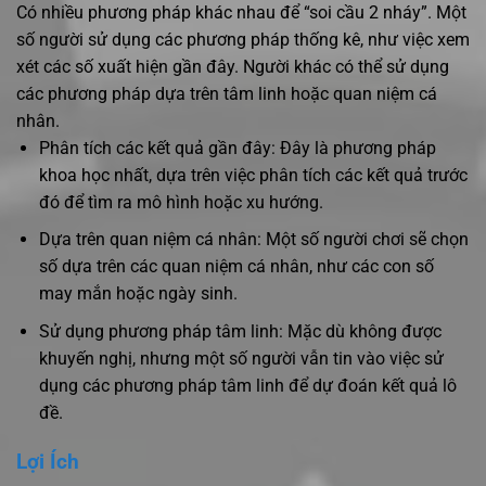
Có nhiều phương pháp khác nhau để “soi cầu 2 nháy”. Một
số người sử dụng các phương pháp thống kê, như việc xem
xét các số xuất hiện gần đây. Người khác có thể sử dụng
các phương pháp dựa trên tâm linh hoặc quan niệm cá
nhân.
Phân tích các kết quả gần đây: Đây là phương pháp
khoa học nhất, dựa trên việc phân tích các kết quả trước
đó để tìm ra mô hình hoặc xu hướng.
Dựa trên quan niệm cá nhân: Một số người chơi sẽ chọn
số dựa trên các quan niệm cá nhân, như các con số
may mắn hoặc ngày sinh.
Sử dụng phương pháp tâm linh: Mặc dù không được
khuyến nghị, nhưng một số người vẫn tin vào việc sử
dụng các phương pháp tâm linh để dự đoán kết quả lô
đề.
Lợi Ích