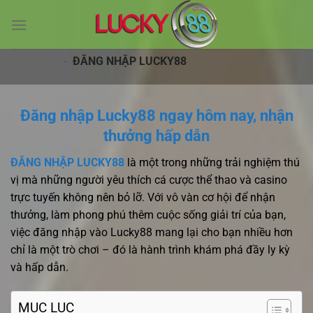
Chuyển
đến
nội
dung
LUCKY88
-
ĐĂNG NHẬP LUCKY88
Đăng nhập Lucky88 ngay hôm nay, nhận
thưởng hấp dẫn
ĐĂNG NHẬP LUCKY88
là một trong những trải nghiệm thú
vị mà những người yêu thích cá cược thể thao và casino
trực tuyến không nên bỏ lỡ. Với vô vàn cơ hội để nhận
thưởng, làm phong phú thêm cuộc sống giải trí của bạn,
việc đăng nhập vào Lucky88 mang lại cho bạn nhiều hơn
chỉ là một trò chơi – đó là hành trình khám phá đầy ly kỳ
và hấp dẫn.
MỤC LỤC