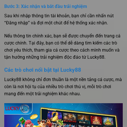
Bước 3: Xác nhận và bắt đầu trải nghiệm
Sau khi nhập thông tin tài khoản, bạn chỉ cần nhấn nút
“Đăng nhập” và đợi một chút để hệ thống xác nhận.
Nếu thông tin chính xác, bạn sẽ được chuyển đến trang cá
cược chính. Tại đây, bạn có thể dễ dàng tìm kiếm các trò
chơi yêu thích, tham gia cá cược theo cách mình muốn và
tận hưởng những trải nghiệm độc đáo từ Lucky88.
Các trò chơi nổi bật tại Lucky88
Lucky88 không chỉ đơn thuần là một nền tảng cá cược, mà
còn là nơi hội tụ của nhiều trò chơi thú vị, mỗi trò chơi
mang đến một trải nghiệm khác nhau.