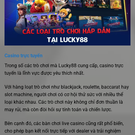
Casino trực tuyến
Trong số các trò chơi mà Lucky88 cung cấp, casino trực
tuyến là lĩnh vực được yêu thích nhất.
Với hàng loạt trò chơi như blackjack, roulette, baccarat hay
slot machine, người chơi có cơ hội thử sức với nhiều thể
loại khác nhau. Các trò chơi này không chỉ đơn thuần là
may rủi, mà còn đòi hỏi sự tính toán và chiến lược.
Bên cạnh đó, các bàn chơi live casino cũng rất phổ biến,
cho phép bạn kết nối trực tiếp với dealer và trải nghiệm