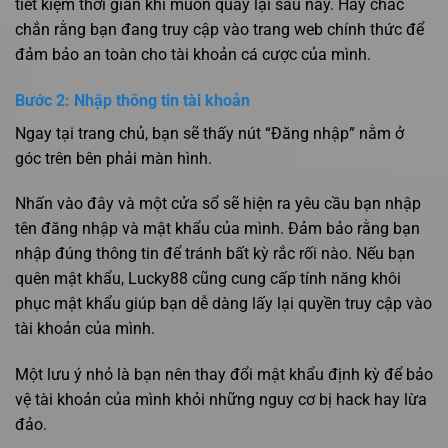
tiết kiệm thời gian khi muốn quay lại sau này. Hãy chắc
chắn rằng bạn đang truy cập vào trang web chính thức để
đảm bảo an toàn cho tài khoản cá cược của mình.
Bước 2: Nhập thông tin tài khoản
Ngay tại trang chủ, bạn sẽ thấy nút “Đăng nhập” nằm ở
góc trên bên phải màn hình.
Nhấn vào đây và một cửa sổ sẽ hiện ra yêu cầu bạn nhập
tên đăng nhập và mật khẩu của mình. Đảm bảo rằng bạn
nhập đúng thông tin để tránh bất kỳ rắc rối nào. Nếu bạn
quên mật khẩu, Lucky88 cũng cung cấp tính năng khôi
phục mật khẩu giúp bạn dễ dàng lấy lại quyền truy cập vào
tài khoản của mình.
Một lưu ý nhỏ là bạn nên thay đổi mật khẩu định kỳ để bảo
vệ tài khoản của mình khỏi những nguy cơ bị hack hay lừa
đảo.