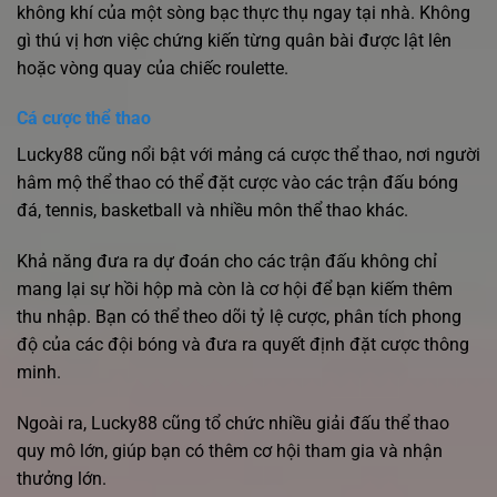
không khí của một sòng bạc thực thụ ngay tại nhà. Không
gì thú vị hơn việc chứng kiến từng quân bài được lật lên
hoặc vòng quay của chiếc roulette.
Cá cược thể thao
Lucky88 cũng nổi bật với mảng cá cược thể thao, nơi người
hâm mộ thể thao có thể đặt cược vào các trận đấu bóng
đá, tennis, basketball và nhiều môn thể thao khác.
Khả năng đưa ra dự đoán cho các trận đấu không chỉ
mang lại sự hồi hộp mà còn là cơ hội để bạn kiếm thêm
thu nhập. Bạn có thể theo dõi tỷ lệ cược, phân tích phong
độ của các đội bóng và đưa ra quyết định đặt cược thông
minh.
Ngoài ra, Lucky88 cũng tổ chức nhiều giải đấu thể thao
quy mô lớn, giúp bạn có thêm cơ hội tham gia và nhận
thưởng lớn.