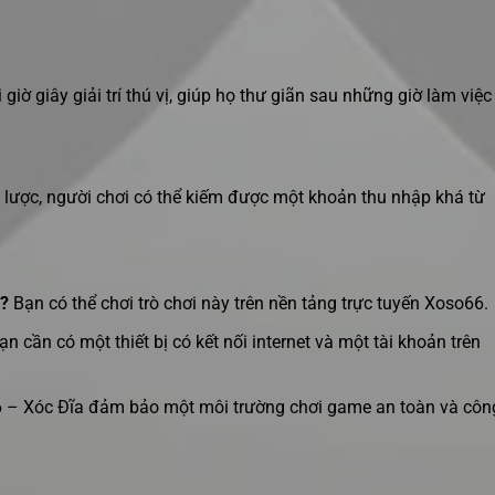
iờ giây giải trí thú vị, giúp họ thư giãn sau những giờ làm việc
 lược, người chơi có thể kiếm được một khoản thu nhập khá từ
u?
Bạn có thể chơi trò chơi này trên nền tảng trực tuyến Xoso66.
n cần có một thiết bị có kết nối internet và một tài khoản trên
– Xóc Đĩa đảm bảo một môi trường chơi game an toàn và côn