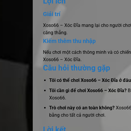
Lợi ích
Giải trí
Xoso66 – Xóc Đĩa mang lại cho người chơi g
căng thẳng.
Kiếm thêm thu nhập
Nếu chơi một cách thông minh và có chiến
Xoso66 – Xóc Đĩa.
Câu hỏi thường gặp
Tôi có thể chơi Xoso66 – Xóc Đĩa ở đâ
Tôi cần gì để chơi Xoso66 – Xóc Đĩa?
Bạ
Xoso66.
Trò chơi này có an toàn không?
Xoso66 
bằng cho tất cả người chơi.
Lời kết