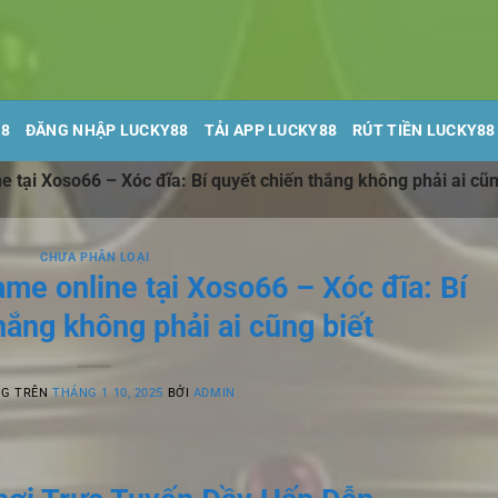
88
ĐĂNG NHẬP LUCKY88
TẢI APP LUCKY88
RÚT TIỀN LUCKY88
 tại Xoso66 – Xóc đĩa: Bí quyết chiến thắng không phải ai cũn
CHƯA PHÂN LOẠI
me online tại Xoso66 – Xóc đĩa: Bí
hắng không phải ai cũng biết
NG TRÊN
THÁNG 1 10, 2025
BỞI
ADMIN