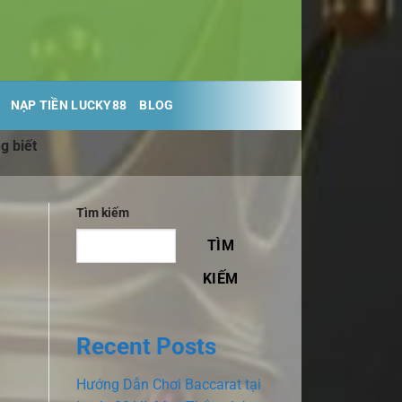
NẠP TIỀN LUCKY88
BLOG
g biết
Tìm kiếm
TÌM
KIẾM
Recent Posts
Hướng Dẫn Chơi Baccarat tại