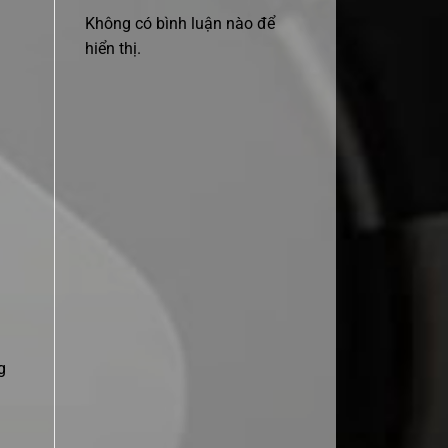
Không có bình luận nào để
hiển thị.
g