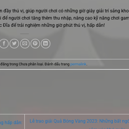
 đầy thú vị, giúp người chơi có những giờ giây giải trí sảng kho
hội để người chơi tăng thêm thu nhập, nâng cao kỹ năng chơi ga
Đĩa để trải nghiệm những giờ phút thú vị, hấp dẫn!
đăng trong Chưa phân loại. Đánh dấu trang
permalink
.
Lễ trao giải Quả Bóng Vàng 2023: Những bất ng
g hấp dẫn: