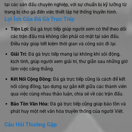
tại các sân đấu chuyên nghiệp, với sự chuẩn bị kỹ lưỡng từ
trang bị cho gà đến việc thiết lập hệ thống truyền hình.
Lợi Ích Của Đá Gà Trực Tiếp
Tiện Lợi:
Đá gà trực tiếp giúp người xem có thể theo dõi
các trận đấu mà không cần phải có mặt tại sân đấu.
Điều này giúp tiết kiệm thời gian và công sức đi lại.
Giải Trí:
Đá gà trực tiếp mang lại không khí sôi động,
kịch tính, giúp người xem giải trí, thư giãn sau những giờ
làm việc căng thẳng.
Kết Nối Cộng Đồng:
Đá gà trực tiếp cũng là cách để kết
nối cộng đồng, tạo dựng sự gắn kết giữa các thành viên
qua việc cùng nhau thảo luận, chia sẻ về các trận đấu.
Bảo Tồn Văn Hóa:
Đá gà trực tiếp cũng giúp bảo tồn và
phát huy một nét văn hóa truyền thống của người Việt.
Câu Hỏi Thường Gặp