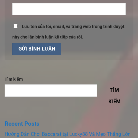
Lưu tên của tôi, email, và trang web trong trình duyệt
này cho lần bình luận kế tiếp của tôi.
Tìm kiếm
TÌM
KIẾM
Recent Posts
Hướng Dẫn Chơi Baccarat tại Lucky88 Và Mẹo Thắng Lớn