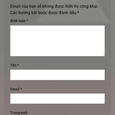
Email của bạn sẽ không được hiển thị công khai.
Các trường bắt buộc được đánh dấu
*
Bình luận
*
Tên
*
Email
*
Trang web