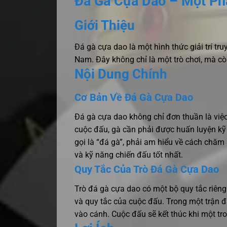
Đá Gà Cựa Dao – Một Ph
Giới Thiệu
Đá gà cựa dao là một hình thức giải trí truy
Nam. Đây không chỉ là một trò chơi, mà c
Nội Dung Chính
Cơ Bản Về Đá Gà Cựa Dao
Đá gà cựa dao không chỉ đơn thuần là việc
cuộc đấu, gà cần phải được huấn luyện kỹ
gọi là “đá gà”, phải am hiểu về cách chă
và kỹ năng chiến đấu tốt nhất.
Quy Tắc Của Trò Đá Gà Cựa Dao
Trò đá gà cựa dao có một bộ quy tắc riêng.
và quy tắc của cuộc đấu. Trong một trận đ
vào cánh. Cuộc đấu sẽ kết thúc khi một tr