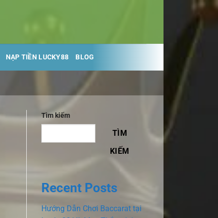
NẠP TIỀN LUCKY88
BLOG
Tìm kiếm
TÌM
KIẾM
Recent Posts
Hướng Dẫn Chơi Baccarat tại