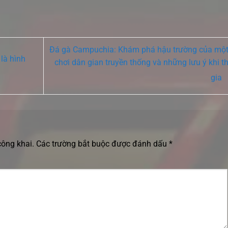
Đá gà Campuchia: Khám phá hậu trường của một
 là hình
chơi dân gian truyền thống và những lưu ý khi 
gia
công khai.
Các trường bắt buộc được đánh dấu
*