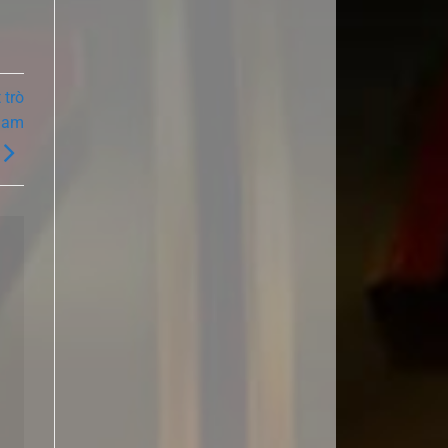
 trò
tham