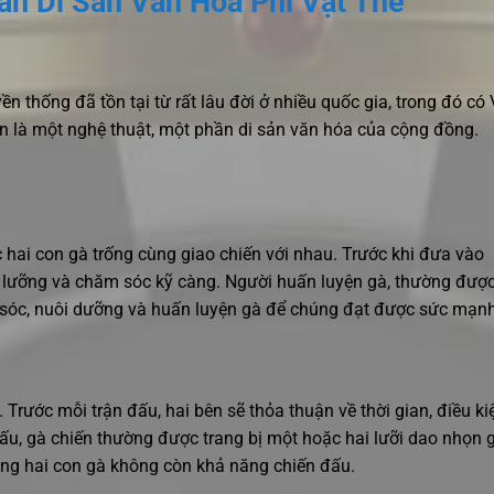
ần Di Sản Văn Hóa Phi Vật Thể
ền thống đã tồn tại từ rất lâu đời ở nhiều quốc gia, trong đó có 
òn là một nghệ thuật, một phần di sản văn hóa của cộng đồng.
 hai con gà trống cùng giao chiến với nhau. Trước khi đưa vào
 lưỡng và chăm sóc kỹ càng. Người huấn luyện gà, thường đượ
m sóc, nuôi dưỡng và huấn luyện gà để chúng đạt được sức mạn
 Trước mỗi trận đấu, hai bên sẽ thỏa thuận về thời gian, điều ki
ấu, gà chiến thường được trang bị một hoặc hai lưỡi dao nhọn 
ong hai con gà không còn khả năng chiến đấu.