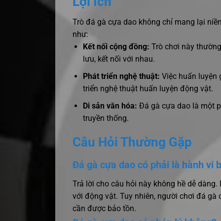
Lợi Ích
Trò đá gà cựa dao không chỉ mang lại niềm 
như:
Kết nối cộng đồng:
Trò chơi này thường
lưu, kết nối với nhau.
Phát triển nghệ thuật:
Việc huấn luyện g
triển nghệ thuật huấn luyện động vật.
Di sản văn hóa:
Đá gà cựa dao là một ph
truyền thống.
Câu Hỏi Thường Gặp
Đá gà cựa dao có phải là hành vi 
Trả lời cho câu hỏi này không hề dễ dàng.
với động vật. Tuy nhiên, người chơi đá gà
cần được bảo tồn.