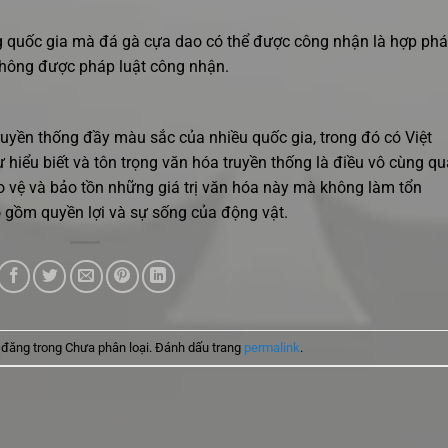
g quốc gia mà đá gà cựa dao có thể được công nhận là hợp ph
không được pháp luật công nhận.
truyền thống đầy màu sắc của nhiều quốc gia, trong đó có Việt
 hiểu biết và tôn trọng văn hóa truyền thống là điều vô cùng q
ảo vệ và bảo tồn những giá trị văn hóa này mà không làm tổn
 gồm quyền lợi và sự sống của động vật.
đăng trong Chưa phân loại. Đánh dấu trang
permalink
.