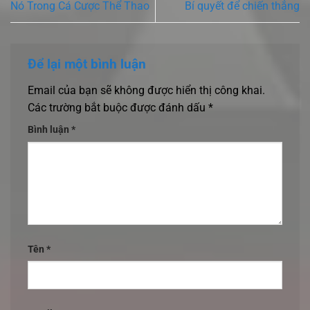
Nó Trong Cá Cược Thể Thao
Bí quyết để chiến thắng
Để lại một bình luận
Email của bạn sẽ không được hiển thị công khai.
Các trường bắt buộc được đánh dấu
*
Bình luận
*
Tên
*