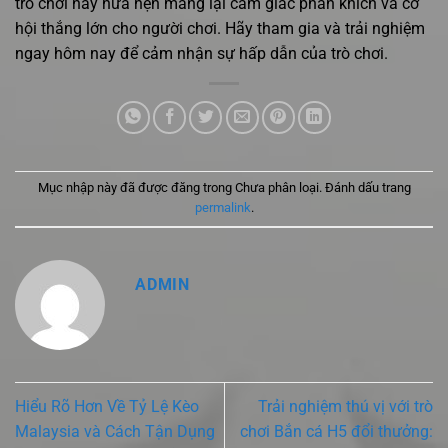
trò chơi này hứa hẹn mang lại cảm giác phấn khích và cơ
hội thắng lớn cho người chơi. Hãy tham gia và trải nghiệm
ngay hôm nay để cảm nhận sự hấp dẫn của trò chơi.
Mục nhập này đã được đăng trong Chưa phân loại. Đánh dấu trang
permalink
.
ADMIN
Hiểu Rõ Hơn Về Tỷ Lệ Kèo
Trải nghiệm thú vị với trò
Malaysia và Cách Tận Dụng
chơi Bắn cá H5 đổi thưởng: