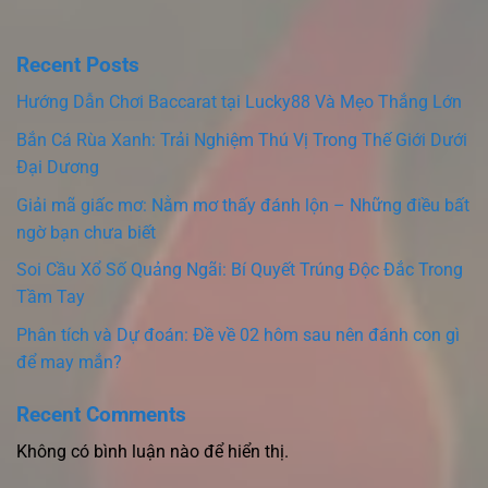
Recent Posts
Hướng Dẫn Chơi Baccarat tại Lucky88 Và Mẹo Thắng Lớn
Bắn Cá Rùa Xanh: Trải Nghiệm Thú Vị Trong Thế Giới Dưới
Đại Dương
Giải mã giấc mơ: Nằm mơ thấy đánh lộn – Những điều bất
ngờ bạn chưa biết
Soi Cầu Xổ Số Quảng Ngãi: Bí Quyết Trúng Độc Đắc Trong
Tầm Tay
Phân tích và Dự đoán: Đề về 02 hôm sau nên đánh con gì
để may mắn?
Recent Comments
Không có bình luận nào để hiển thị.