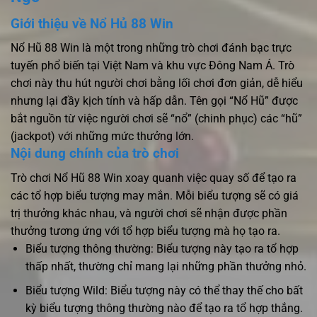
Giới thiệu về Nổ Hủ 88 Win
Nổ Hũ 88 Win là một trong những trò chơi đánh bạc trực
tuyến phổ biến tại Việt Nam và khu vực Đông Nam Á. Trò
chơi này thu hút người chơi bằng lối chơi đơn giản, dễ hiểu
nhưng lại đầy kịch tính và hấp dẫn. Tên gọi “Nổ Hũ” được
bắt nguồn từ việc người chơi sẽ “nổ” (chinh phục) các “hũ”
(jackpot) với những mức thưởng lớn.
Nội dung chính của trò chơi
Trò chơi Nổ Hũ 88 Win xoay quanh việc quay số để tạo ra
các tổ hợp biểu tượng may mắn. Mỗi biểu tượng sẽ có giá
trị thưởng khác nhau, và người chơi sẽ nhận được phần
thưởng tương ứng với tổ hợp biểu tượng mà họ tạo ra.
Biểu tượng thông thường: Biểu tượng này tạo ra tổ hợp
thấp nhất, thường chỉ mang lại những phần thưởng nhỏ.
Biểu tượng Wild: Biểu tượng này có thể thay thế cho bất
kỳ biểu tượng thông thường nào để tạo ra tổ hợp thắng.